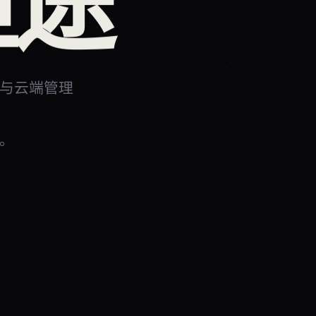
坦
途
与云端管理
。